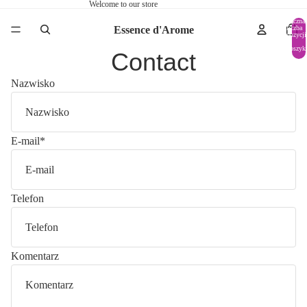
Welcome to our store
Łączna
Essence d'Arome
liczba
pozycji
w
koszyk
Contact
0
Nazwisko
E-mail
*
Telefon
Komentarz